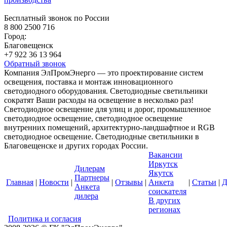
Бесплатный звонок по России
8 800 2500 716
Город:
Благовещенск
+7 922 36 13 964
Обратный звонок
Компания ЭлПромЭнерго — это проектирование систем
освещения, поставка и монтаж инновационного
светодиодного оборудования. Светодиодные светильники
сократят Ваши расходы на освещение в несколько раз!
Светодиодное освещение для улиц и дорог, промышленное
светодиодное освещение, светодиодное освещение
внутренних помещений, архитектурно-ландшафтное и RGB
светодиодное освещение. Светодиодные светильники в
Благовещенске и других городах России.
Вакансии
Иркутск
Дилерам
Якутск
Партнеры
Главная
|
Новости
|
|
Отзывы
|
Анкета
|
Статьи
|
Д
Анкета
соискателя
дилера
В других
регионах
Политика и согласия