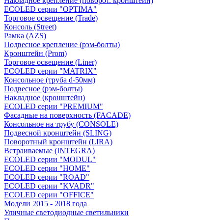
Накладное крепление (поворот. кронштейн)
ECOLED серии "OPTIMA"
Торговое освещение (Trade)
Консоль (Street)
Рамка (AZS)
Подвесное крепление (рэм-болты)
Кронштейн (Prom)
Торговое освещение (Liner)
ECOLED серии "MATRIX"
Консольное (труба d-50мм)
Подвесное (рэм-болты)
Накладное (кронштейн)
ECOLED серии "PREMIUM"
Фасадные на поверхность (FACADE)
Консольное на трубу (СONSOLЕ)
Подвесной кронштейн (SLING)
Поворотный кронштейн (LIRA)
Встраиваемые (INTEGRA)
ECOLED серии "MODUL"
ECOLED серии "HOME"
ECOLED серии "ROAD"
ECOLED серии "KVADR"
ECOLED серии "OFFICE"
Модели 2015 - 2018 года
Уличные светодиодные светильники