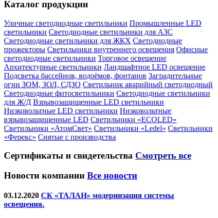
Каталог продукции
Уличные светодиодные светильники
Промышленные LED
светильники
Светодиодные светильники для АЗС
Светодиодные светильники для ЖКХ
Светодиодные
прожекторы
Светильники внутреннего освещения
Офисные
светодиодные светильники
Торговое освещение
Архитектурные светильники
Ландшафтное LED освещение
Подсветка бассейнов, водоёмов, фонтанов
Заградительные
огни ЗОМ, ЗОЛ, СДЗО
Светильник аварийный светодиодный
Светодиодные фитосветильники
Светодиодные светильники
для Ж/Д
Взрывозащищенные LED светильники
Низковольтные LED светильники
Низковольтные
взрывозащищенные LED
Светильники «ECOLED»
Светильники «АтомСвет»
Светильники «Ledel»
Светильники
«Ферекс»
Снятые с производства
Сертификаты
и свидетельства
Смотреть все
Новости компании
Все новости
03.12.2020
СК «ТАЛАН» модернизация системы
освещения.