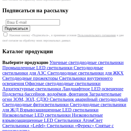
Подписаться на рассылку
Нажимая кнопку «Подписаться», я принимаю условия
Пользовательского соглашения
и даю
своё согласие на обработку моих персональных данных
Каталог продукции
Выберите продукцию
Уличные светодиодные светильники
Промышленные LED светильники
Светодиодные
светильники для АЗС
Светодиодные светильники для ЖКХ
Светодиодные прожекторы
Светильники внутреннего
освещения
Офисные светодиодные светильники
Архитектурные светильники
Ландшафтное LED освещение
Подсветка бассейнов, водоёмов, фонтанов
Заградительные
огни ЗОМ, ЗОЛ, СДЗО
Светильник аварийный светодиодный
Светодиодные фитосветильники
Светодиодные светильники
для Ж/Д
Взрывозащищенные LED светильники
Низковольтные LED светильники
Низковольтные
взрывозащищенные LED
Светильники АтомСвет
Светильники «Ledel»
Светильники «Ферекс»
Снятые с
производства