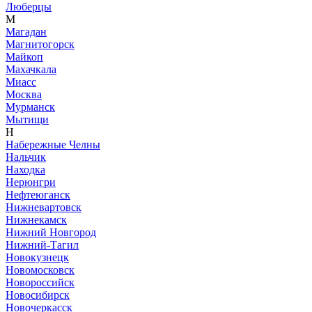
Люберцы
М
Магадан
Магнитогорск
Майкоп
Махачкала
Миасс
Москва
Мурманск
Мытищи
Н
Набережные Челны
Нальчик
Находка
Нерюнгри
Нефтеюганск
Нижневартовск
Нижнекамск
Нижний Новгород
Нижний-Тагил
Новокузнецк
Новомосковск
Новороссийск
Новосибирск
Новочеркасск