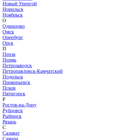
Новый Уренгой
Норильск
Ноябрьск
О
Одинцово
Омск
Оренбург
Орск
П
Пенза
Пермь
Петрозаводск
Петропавловск-Камчатский
Подольск
Прокопьевск
Псков
Пятигорск
Р
Ростов-на-Дону
Рубцовск
Рыбинск
Рязань
С
Салават
Самара