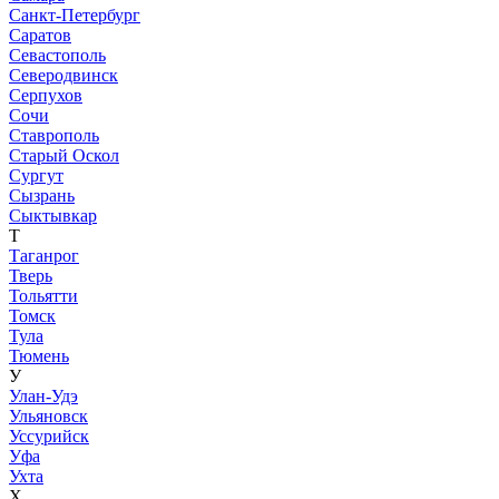
Санкт-Петербург
Саратов
Севастополь
Северодвинск
Серпухов
Сочи
Ставрополь
Старый Оскол
Сургут
Сызрань
Сыктывкар
Т
Таганрог
Тверь
Тольятти
Томск
Тула
Тюмень
У
Улан-Удэ
Ульяновск
Уссурийск
Уфа
Ухта
Х