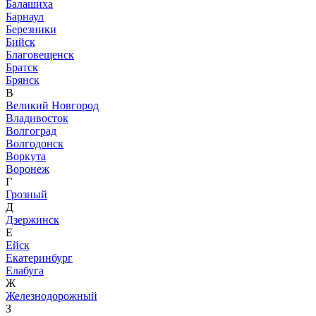
Балашиха
Барнаул
Березники
Бийск
Благовещенск
Братск
Брянск
В
Великий Новгород
Владивосток
Волгоград
Волгодонск
Воркута
Воронеж
Г
Грозный
Д
Дзержинск
Е
Ейск
Екатеринбург
Елабуга
Ж
Железнодорожный
З