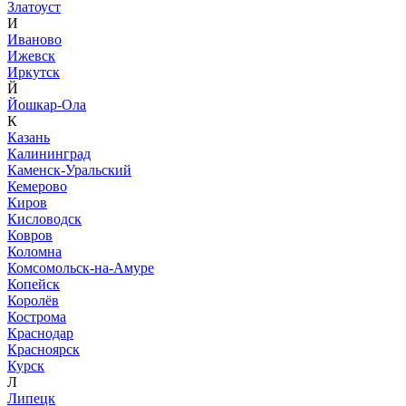
Златоуст
И
Иваново
Ижевск
Иркутск
Й
Йошкар-Ола
К
Казань
Калининград
Каменск-Уральский
Кемерово
Киров
Кисловодск
Ковров
Коломна
Комсомольск-на-Амуре
Копейск
Королёв
Кострома
Краснодар
Красноярск
Курск
Л
Липецк