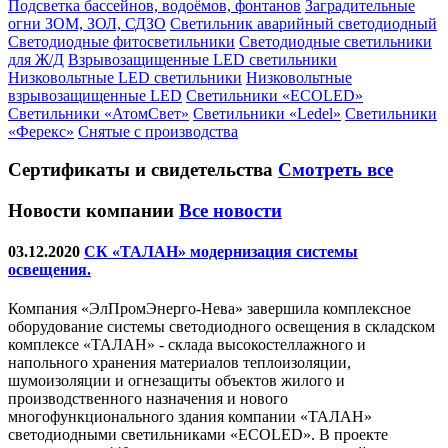
Подсветка бассейнов, водоёмов, фонтанов
Заградительные
огни ЗОМ, ЗОЛ, СДЗО
Светильник аварийный светодиодный
Светодиодные фитосветильники
Светодиодные светильники
для Ж/Д
Взрывозащищенные LED светильники
Низковольтные LED светильники
Низковольтные
взрывозащищенные LED
Светильники «ECOLED»
Светильники «АтомСвет»
Светильники «Ledel»
Светильники
«Ферекс»
Снятые с производства
Сертификаты
и свидетельства
Смотреть все
Новости компании
Все новости
03.12.2020
СК «ТАЛАН» модернизация системы
освещения.
Компания «ЭлПромЭнерго-Нева» завершила комплексное
оборудование системы светодиодного освещения в складском
комплексе «ТАЛАН» - склада высокостеллажного и
напольного хранения материалов теплоизоляции,
шумоизоляции и огнезащиты объектов жилого и
производственного назначения и нового
многофункционального здания компании «ТАЛАН»
светодиодными светильниками «ECOLED». В проекте