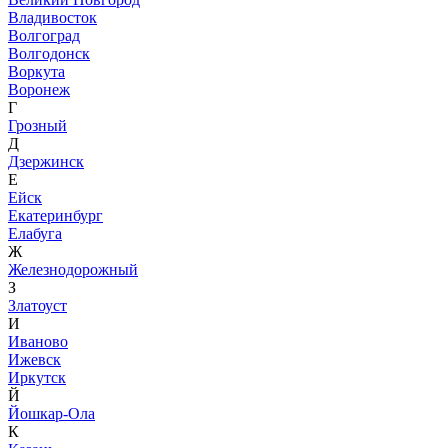
Владивосток
Волгоград
Волгодонск
Воркута
Воронеж
Г
Грозный
Д
Дзержинск
Е
Ейск
Екатеринбург
Елабуга
Ж
Железнодорожный
З
Златоуст
И
Иваново
Ижевск
Иркутск
Й
Йошкар-Ола
К