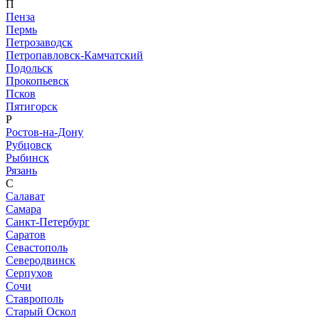
П
Пенза
Пермь
Петрозаводск
Петропавловск-Камчатский
Подольск
Прокопьевск
Псков
Пятигорск
Р
Ростов-на-Дону
Рубцовск
Рыбинск
Рязань
С
Салават
Самара
Санкт-Петербург
Саратов
Севастополь
Северодвинск
Серпухов
Сочи
Ставрополь
Старый Оскол