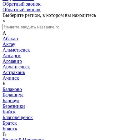
Обратный звонок
Обратный звонок
Выберите регион, в котором вы находитесь
×
А
Абакан
Актау
Альметьевск
Ангарск
Армавир
Архангельск
Астрахань
Ачинск
Б
Балаково
Балашиха
Барнаул
Березники
Бийск
Благовещенск
Братск
Брянск
В
Великий Новгород