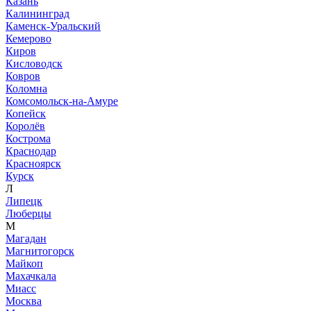
Казань
Калининград
Каменск-Уральский
Кемерово
Киров
Кисловодск
Ковров
Коломна
Комсомольск-на-Амуре
Копейск
Королёв
Кострома
Краснодар
Красноярск
Курск
Л
Липецк
Люберцы
М
Магадан
Магнитогорск
Майкоп
Махачкала
Миасс
Москва