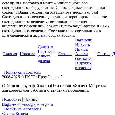
освещения, поставка и монтаж инновационного
светодиодного оборудования. Светодиодные светильники
сократят Ваши расходы на освещение в несколько раз!
Светодиодное освещение для улиц и дорог, промышленное
светодиодное освещение, светодиодное освещение
внутренних помещений, архитектурно-ландшафтное и RGB
светодиодное освещение. Светодиодные светильники в
Благовещенске и других городах России.
Вакансии
Иркутск
Дилерам
Якутск
Партнеры
Главная
|
Новости
|
|
Отзывы
|
Анкета
|
Статьи
|
Д
Анкета
соискателя
дилера
В других
регионах
Политика и согласия
2008-2026 © ГК "ЭлПромЭнерго"
Сайт использует файлы cookie и сервис «Яндекс.Метрика»
для корректной работы и статистики посещений.
Подробнее
Принять
blagoveshchensk@epenergo.ru
Политика и согласия
Студия Козича