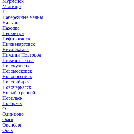
Мурманск
Мытищи
Н
Набережные Челны
Нальчик
Находка
Нерюнгри
Нефтеюганск
Нижневартовск
Нижнекамск
Нижний Новгород
Нижний-Тагил
Новокузнецк
Новомосковск
Новороссийск
Новосибирск
Новочеркасск
Новый Уренгой
Норильск
Ноябрьск
О
Одинцово
Омск
Оренбург
Орск