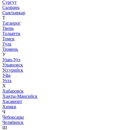
Сургут
Сызрань
Сыктывкар
Т
Таганрог
Тверь
Тольятти
Томск
Тула
Тюмень
У
Улан-Удэ
Ульяновск
Уссурийск
Уфа
Ухта
Х
Хабаровск
Ханты-Мансийск
Хасавюрт
Химки
Ч
Чебоксары
Челябинск
Ш