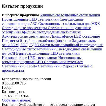
Каталог продукции
Выберите продукцию
Уличные светодиодные светильники
Промышленные LED светильники
Светодиодные
светильники для АЗС
Светодиодные светильники для ЖКХ
Светодиодные прожекторы
Светильники внутреннего
освещения
Офисные светодиодные светильники
Архитектурные светильники
Ландшафтное LED освещение
Подсветка бассейнов, водоёмов, фонтанов
Заградительные
огни ЗОМ, ЗОЛ, СДЗО
Светильник аварийный светодиодный
Светодиодные фитосветильники
Светодиодные светильники
для Ж/Д
Взрывозащищенные LED светильники
Низковольтные LED светильники
Низковольтные
взрывозащищенные LED
Светильники АтомСвет
Светильники «Ledel»
Светильники «Ферекс»
Снятые с
производства
Бесплатный звонок по России
8 800 2500 716
Город:
Благовещенск
+7 922 36 13 964
Обратный звонок
Компания ЭлПромЭнерго — это проектирование систем