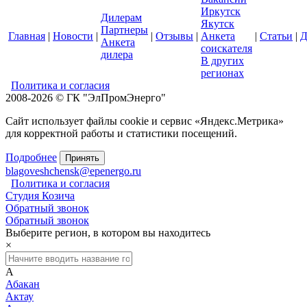
Иркутск
Дилерам
Якутск
Партнеры
Главная
|
Новости
|
|
Отзывы
|
Анкета
|
Статьи
|
Д
Анкета
соискателя
дилера
В других
регионах
Политика и согласия
2008-2026 © ГК "ЭлПромЭнерго"
Сайт использует файлы cookie и сервис «Яндекс.Метрика»
для корректной работы и статистики посещений.
Подробнее
Принять
blagoveshchensk@epenergo.ru
Политика и согласия
Студия Козича
Обратный звонок
Обратный звонок
Выберите регион, в котором вы находитесь
×
А
Абакан
Актау