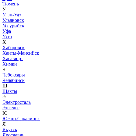
Тюмень
У
Улан-Удэ
Ульяновск
Уссурийск
Уфа
Ухта
Х
Хабаровск
Ханты-Мансийск
Хасавюрт
Химки
Ч
Чебоксары
Челябинск
Ш
Шахты
Э
Электросталь
Энгельс
Ю
Южно-Сахалинск
Я
Якутск
Ярославль