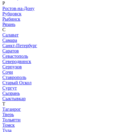
Р
Ростов-на-Дону
Рубцовск
Рыбинск
Рязань
С
Салават
Самара
Санкт-Петербург
Саратов
Севастополь
Северодвинск
Серпухов
Сочи
Ставрополь
Старый Оскол
Сургут
Сызрань
Сыктывкар
Т
Таганрог
Тверь
Тольятти
Томск
Тула