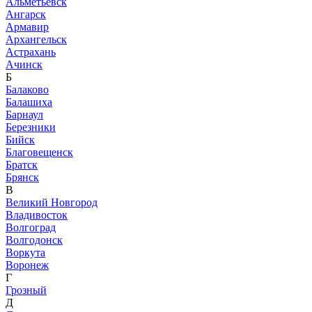
Альметьевск
Ангарск
Армавир
Архангельск
Астрахань
Ачинск
Б
Балаково
Балашиха
Барнаул
Березники
Бийск
Благовещенск
Братск
Брянск
В
Великий Новгород
Владивосток
Волгоград
Волгодонск
Воркута
Воронеж
Г
Грозный
Д