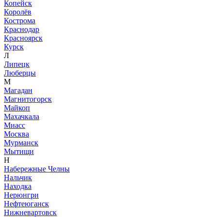
Копейск
Королёв
Кострома
Краснодар
Красноярск
Курск
Л
Липецк
Люберцы
М
Магадан
Магнитогорск
Майкоп
Махачкала
Миасс
Москва
Мурманск
Мытищи
Н
Набережные Челны
Нальчик
Находка
Нерюнгри
Нефтеюганск
Нижневартовск