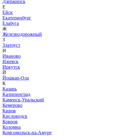
Дзержинск
Е
Ейск
Екатеринбург
Елабуга
Ж
Железнодорожный
З
Златоуст
И
Иваново
Ижевск
Иркутск
Й
Йошкар-Ола
К
Казань
Калининград
Каменск-Уральский
Кемерово
Киров
Кисловодск
Ковров
Коломна
Комсомольск-на-Амуре