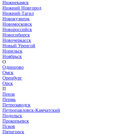
Нижнекамск
Нижний Новгород
Нижний-Тагил
Новокузнецк
Новомосковск
Новороссийск
Новосибирск
Новочеркасск
Новый Уренгой
Норильск
Ноябрьск
О
Одинцово
Омск
Оренбург
Орск
П
Пенза
Пермь
Петрозаводск
Петропавловск-Камчатский
Подольск
Прокопьевск
Псков
Пятигорск