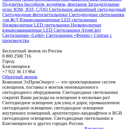
Подсветка бассейнов, водоёмов, фонтанов
Заградительные
огни ЗОМ, ЗОЛ, СДЗО
Светильник аварийный светодиодный
Светодиодные фитосветильники
Светодиодные светильники
для Ж/Д
Взрывозащищенные LED светильники
Низковольтные LED светильники
Низковольтные
взрывозащищенные LED
Светильники АтомСвет
Светильники «Ledel»
Светильники «Ферекс»
Снятые с
производства
Бесплатный звонок по России
8 800 2500 716
Город:
Благовещенск
+7 922 36 13 964
Обратный звонок
Компания ЭлПромЭнерго — это проектирование систем
освещения, поставка и монтаж инновационного
светодиодного оборудования. Светодиодные светильники
сократят Ваши расходы на освещение в несколько раз!
Светодиодное освещение для улиц и дорог, промышленное
светодиодное освещение, светодиодное освещение
внутренних помещений, архитектурно-ландшафтное и RGB
светодиодное освещение. Светодиодные светильники в
Благовещенске и других городах России.
Вакансии