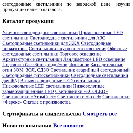
светодиодные светильники по заводской цене, изучив
продукцию нашего каталога.
Каталог продукции
Уличные светодиодные светильники
Промышленные LED
светильники
Светодиодные светильники для АЗС
Светодиодные светильники для ЖКХ
Светодиодные
прожекторы
Светильники внутреннего освещения
Офисные
светодиодные светильники
Торговое освещение
Архитектурные светильники
Ландшафтное LED освещение
Подсветка бассейнов, водоёмов, фонтанов
Заградительные
огни ЗОМ, ЗОЛ, СДЗО
Светильник аварийный светодиодный
Светодиодные фитосветильники
Светодиодные светильники
для Ж/Д
Взрывозащищенные LED светильники
Низковольтные LED светильники
Низковольтные
взрывозащищенные LED
Светильники «ECOLED»
Светильники «АтомСвет»
Светильники «Ledel»
Светильники
«Ферекс»
Снятые с производства
Сертификаты
и свидетельства
Смотреть все
Новости компании
Все новости