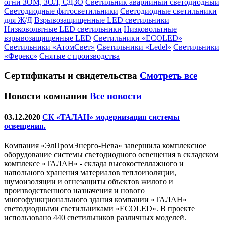
огни ЗОМ, ЗОЛ, СДЗО
Светильник аварийный светодиодный
Светодиодные фитосветильники
Светодиодные светильники
для Ж/Д
Взрывозащищенные LED светильники
Низковольтные LED светильники
Низковольтные
взрывозащищенные LED
Светильники «ECOLED»
Светильники «АтомСвет»
Светильники «Ledel»
Светильники
«Ферекс»
Снятые с производства
Сертификаты
и свидетельства
Смотреть все
Новости компании
Все новости
03.12.2020
СК «ТАЛАН» модернизация системы
освещения.
Компания «ЭлПромЭнерго-Нева» завершила комплексное
оборудование системы светодиодного освещения в складском
комплексе «ТАЛАН» - склада высокостеллажного и
напольного хранения материалов теплоизоляции,
шумоизоляции и огнезащиты объектов жилого и
производственного назначения и нового
многофункционального здания компании «ТАЛАН»
светодиодными светильниками «ECOLED». В проекте
использовано 440 светильников различных моделей.