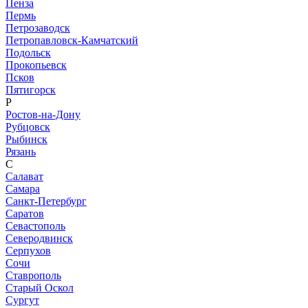
Пенза
Пермь
Петрозаводск
Петропавловск-Камчатский
Подольск
Прокопьевск
Псков
Пятигорск
Р
Ростов-на-Дону
Рубцовск
Рыбинск
Рязань
С
Салават
Самара
Санкт-Петербург
Саратов
Севастополь
Северодвинск
Серпухов
Сочи
Ставрополь
Старый Оскол
Сургут