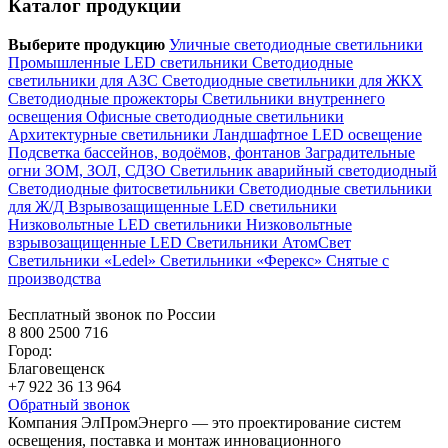
Каталог продукции
Выберите продукцию
Уличные светодиодные светильники
Промышленные LED светильники
Светодиодные
светильники для АЗС
Светодиодные светильники для ЖКХ
Светодиодные прожекторы
Светильники внутреннего
освещения
Офисные светодиодные светильники
Архитектурные светильники
Ландшафтное LED освещение
Подсветка бассейнов, водоёмов, фонтанов
Заградительные
огни ЗОМ, ЗОЛ, СДЗО
Светильник аварийный светодиодный
Светодиодные фитосветильники
Светодиодные светильники
для Ж/Д
Взрывозащищенные LED светильники
Низковольтные LED светильники
Низковольтные
взрывозащищенные LED
Светильники АтомСвет
Светильники «Ledel»
Светильники «Ферекс»
Снятые с
производства
Бесплатный звонок по России
8 800 2500 716
Город:
Благовещенск
+7 922 36 13 964
Обратный звонок
Компания ЭлПромЭнерго — это проектирование систем
освещения, поставка и монтаж инновационного