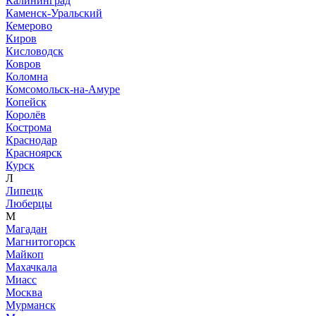
Калининград
Каменск-Уральский
Кемерово
Киров
Кисловодск
Ковров
Коломна
Комсомольск-на-Амуре
Копейск
Королёв
Кострома
Краснодар
Красноярск
Курск
Л
Липецк
Люберцы
М
Магадан
Магнитогорск
Майкоп
Махачкала
Миасс
Москва
Мурманск