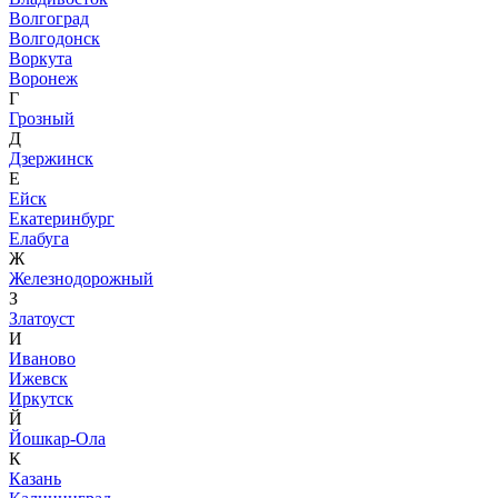
Волгоград
Волгодонск
Воркута
Воронеж
Г
Грозный
Д
Дзержинск
Е
Ейск
Екатеринбург
Елабуга
Ж
Железнодорожный
З
Златоуст
И
Иваново
Ижевск
Иркутск
Й
Йошкар-Ола
К
Казань