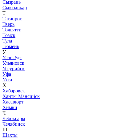
Сызрань
Сыктывкар
Т
Таганрог
Тверь
Тольятти
Томск
Тула
Тюмень
У
Улан-Удэ
Ульяновск
Уссурийск
Уфа
Ухта
Х
Хабаровск
Ханты-Мансийск
Хасавюрт
Химки
Ч
Чебоксары
Челябинск
Ш
Шахты