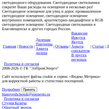
светодиодного оборудования. Светодиодные светильники
сократят Ваши расходы на освещение в несколько раз!
Светодиодное освещение для улиц и дорог, промышленное
светодиодное освещение, светодиодное освещение
внутренних помещений, архитектурно-ландшафтное и RGB
светодиодное освещение. Светодиодные светильники в
Благовещенске и других городах России.
Вакансии
Иркутск
Дилерам
Якутск
Партнеры
Главная
|
Новости
|
|
Отзывы
|
Анкета
|
Статьи
|
Д
Анкета
соискателя
дилера
В других
регионах
Политика и согласия
2008-2026 © ГК "ЭлПромЭнерго"
Сайт использует файлы cookie и сервис «Яндекс.Метрика»
для корректной работы и статистики посещений.
Подробнее
Принять
blagoveshchensk@epenergo.ru
Политика и согласия
Студия Козича
Обратный звонок