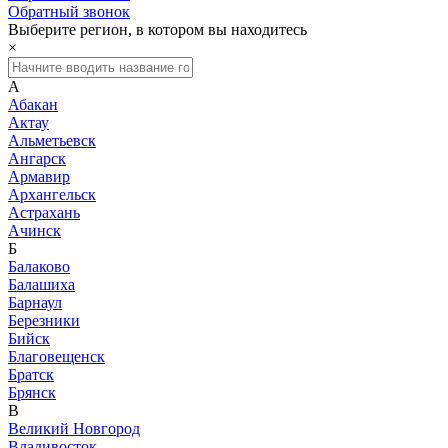
Обратный звонок
Выберите регион, в котором вы находитесь
×
А
Абакан
Актау
Альметьевск
Ангарск
Армавир
Архангельск
Астрахань
Ачинск
Б
Балаково
Балашиха
Барнаул
Березники
Бийск
Благовещенск
Братск
Брянск
В
Великий Новгород
Владивосток