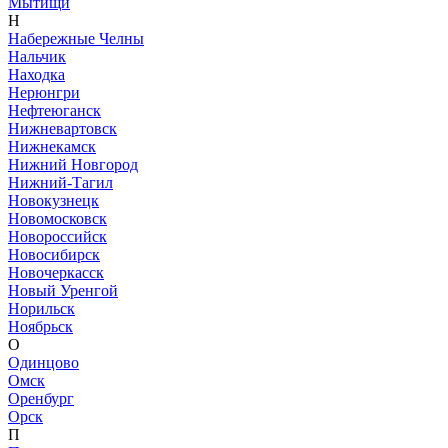
Мытищи
Н
Набережные Челны
Нальчик
Находка
Нерюнгри
Нефтеюганск
Нижневартовск
Нижнекамск
Нижний Новгород
Нижний-Тагил
Новокузнецк
Новомосковск
Новороссийск
Новосибирск
Новочеркасск
Новый Уренгой
Норильск
Ноябрьск
О
Одинцово
Омск
Оренбург
Орск
П