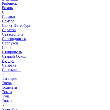
Рыбинск
Рязань
С
Салават
Самара
Санкт-Петербург
Саратов
Севастополь
Северодвинск
Серпухов
Сочи
Ставрополь
Старый Оскол
Сургут
Сызрань
Сыктывкар
Т
Таганрог
Тверь
Тольятти
Томск
Тула
Тюмень
У
Улан-Удэ