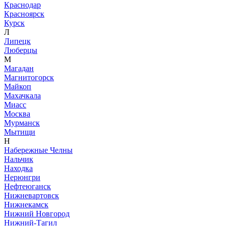
Краснодар
Красноярск
Курск
Л
Липецк
Люберцы
М
Магадан
Магнитогорск
Майкоп
Махачкала
Миасс
Москва
Мурманск
Мытищи
Н
Набережные Челны
Нальчик
Находка
Нерюнгри
Нефтеюганск
Нижневартовск
Нижнекамск
Нижний Новгород
Нижний-Тагил