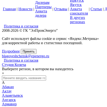
Иркутск
Дилерам
Якутск
Партнеры
Главная
|
Новости
|
|
Отзывы
|
Анкета
|
Статьи
|
Д
Анкета
соискателя
дилера
В других
регионах
Политика и согласия
2008-2026 © ГК "ЭлПромЭнерго"
Сайт использует файлы cookie и сервис «Яндекс.Метрика»
для корректной работы и статистики посещений.
Подробнее
Принять
blagoveshchensk@epenergo.ru
Политика и согласия
Студия Козича
Выберите регион, в котором вы находитесь
×
А
Абакан
Актау
Альметьевск
Ангарск
Армавир