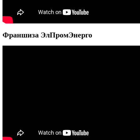
Франшиза ЭлПромЭнерго