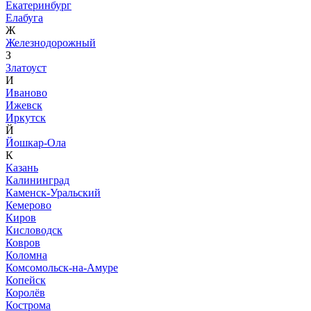
Екатеринбург
Елабуга
Ж
Железнодорожный
З
Златоуст
И
Иваново
Ижевск
Иркутск
Й
Йошкар-Ола
К
Казань
Калининград
Каменск-Уральский
Кемерово
Киров
Кисловодск
Ковров
Коломна
Комсомольск-на-Амуре
Копейск
Королёв
Кострома