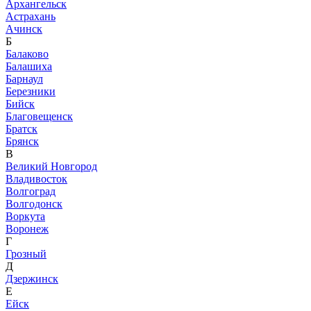
Архангельск
Астрахань
Ачинск
Б
Балаково
Балашиха
Барнаул
Березники
Бийск
Благовещенск
Братск
Брянск
В
Великий Новгород
Владивосток
Волгоград
Волгодонск
Воркута
Воронеж
Г
Грозный
Д
Дзержинск
Е
Ейск