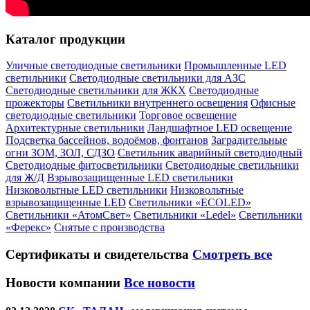
Каталог продукции
Уличные светодиодные светильники
Промышленные LED
светильники
Светодиодные светильники для АЗС
Светодиодные светильники для ЖКХ
Светодиодные
прожекторы
Светильники внутреннего освещения
Офисные
светодиодные светильники
Торговое освещение
Архитектурные светильники
Ландшафтное LED освещение
Подсветка бассейнов, водоёмов, фонтанов
Заградительные
огни ЗОМ, ЗОЛ, СДЗО
Светильник аварийный светодиодный
Светодиодные фитосветильники
Светодиодные светильники
для Ж/Д
Взрывозащищенные LED светильники
Низковольтные LED светильники
Низковольтные
взрывозащищенные LED
Светильники «ECOLED»
Светильники «АтомСвет»
Светильники «Ledel»
Светильники
«Ферекс»
Снятые с производства
Сертификаты
и свидетельства
Смотреть все
Новости компании
Все новости