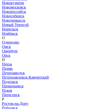
Новокузнецк
Новомосковск
Новороссийск
Новосибирск
Новочеркасск
Новый Уренгой
Норильск
Ноябрьск
О
Одинцово
Омск
Оренбург
Орск
П
Пенза
Пермь
Петрозаводск
Петропавловск-Камчатский
Подольск
Прокопьевск
Псков
Пятигорск
Р
Ростов-на-Дону
Рубцовск