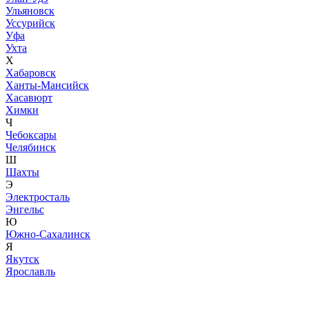
Ульяновск
Уссурийск
Уфа
Ухта
Х
Хабаровск
Ханты-Мансийск
Хасавюрт
Химки
Ч
Чебоксары
Челябинск
Ш
Шахты
Э
Электросталь
Энгельс
Ю
Южно-Сахалинск
Я
Якутск
Ярославль